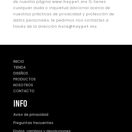
de nuestra página
www.heypet.mx
Si tienes
cualquier duda o inquietud adicional acerca de
nuestras prácticas de privacidad y protección de
datos personales, te pedimos nos contactes a
través de la dirección
hola@heypet.mx
INICIO
TIENDA
DISEÑOS
PRODUCTOS
NOSOTROS
CONTACTO
INFO
Aviso de privacidad
Preguntas frecuentes
Envíos, cambios y devoluciones