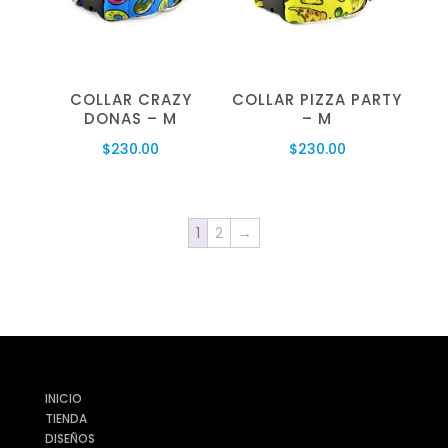
COLLAR CRAZY
COLLAR PIZZA PARTY
DONAS – M
– M
$
230.00
$
230.00
1
2
→
INICIO
TIENDA
DISEÑOS