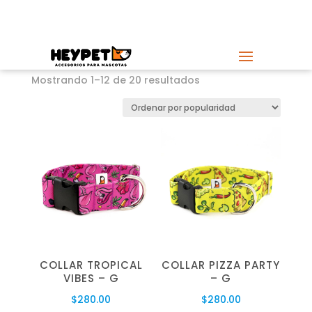
ENVÍO GRATIS
en compras mayores a $499 MXN.
Ordenado
Mostrando 1–12 de 20 resultados
por
popularidad
COLLAR TROPICAL
COLLAR PIZZA PARTY
VIBES – G
– G
$
280.00
$
280.00