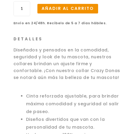
Collar
AÑADIR AL CARRITO
Crazy
Donas
Envío en 24/48h. Recíbelo de 5 a 7 días hábiles.
–
M
cantidad
D E T A L L E S
Diseñados y pensados en la comodidad,
seguridad y look de tu mascota, nuestros
collares brindan un ajuste firme y
confortable. ¡Con nuestro collar Crazy Donas
se notará aún más la belleza de tu mascota!
Cinta reforzada ajustable, para brindar
máxima comodidad y seguridad al salir
de paseo.
Diseños divertidos que van con la
personalidad de tu mascota.