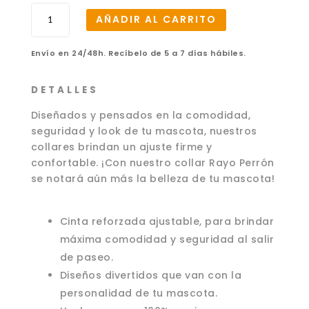
Collar
AÑADIR AL CARRITO
Rayo
Perrón
Envío en 24/48h. Recíbelo de 5 a 7 días hábiles.
–
CH
cantidad
D E T A L L E S
Diseñados y pensados en la comodidad,
seguridad y look de tu mascota, nuestros
collares brindan un ajuste firme y
confortable. ¡Con nuestro collar Rayo Perrón
se notará aún más la belleza de tu mascota!
Cinta reforzada ajustable, para brindar
máxima comodidad y seguridad al salir
de paseo.
Diseños divertidos que van con la
personalidad de tu mascota.