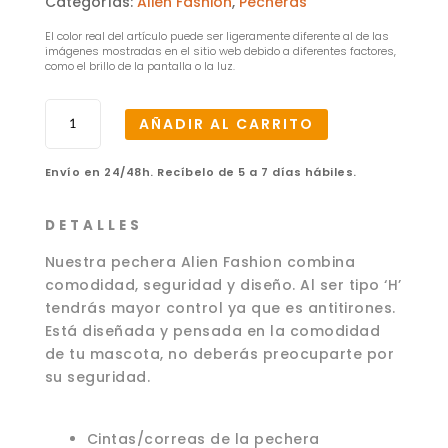
Categorías:
Alien Fashion
,
Pecheras
El color real del artículo puede ser ligeramente diferente al de las
imágenes mostradas en el sitio web debido a diferentes factores,
como el brillo de la pantalla o la luz.
Pechera
AÑADIR AL CARRITO
Alien
Fashion
Envío en 24/48h. Recíbelo de 5 a 7 días hábiles.
–
CH
cantidad
D E T A L L E S
Nuestra pechera Alien Fashion combina
comodidad, seguridad y diseño. Al ser tipo ‘H’
tendrás mayor control ya que es antitirones.
Está diseñada y pensada en la comodidad
de tu mascota, no deberás preocuparte por
su seguridad.
Cintas/correas de la pechera