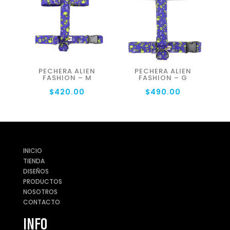
PECHERA ALIEN
PECHERA ALIEN
FASHION – M
FASHION – G
$
420.00
$
490.00
INICIO
TIENDA
DISEÑOS
PRODUCTOS
NOSOTROS
CONTACTO
INFO