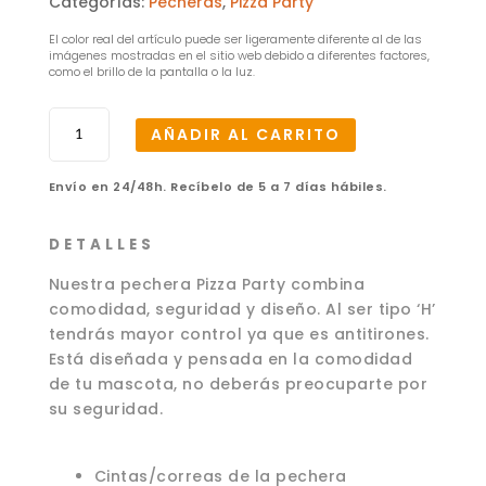
Categorías:
Pecheras
,
Pizza Party
El color real del artículo puede ser ligeramente diferente al de las
imágenes mostradas en el sitio web debido a diferentes factores,
como el brillo de la pantalla o la luz.
Pechera
AÑADIR AL CARRITO
Pizza
Party
Envío en 24/48h. Recíbelo de 5 a 7 días hábiles.
–
G
cantidad
D E T A L L E S
Nuestra pechera Pizza Party combina
comodidad, seguridad y diseño. Al ser tipo ‘H’
tendrás mayor control ya que es antitirones.
Está diseñada y pensada en la comodidad
de tu mascota, no deberás preocuparte por
su seguridad.
Cintas/correas de la pechera