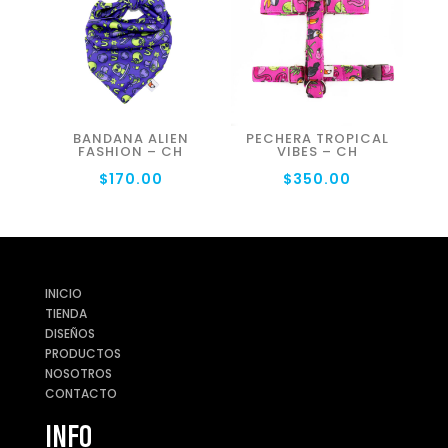
BANDANA ALIEN
PECHERA TROPICAL
FASHION – CH
VIBES – CH
$
170.00
$
350.00
INICIO
TIENDA
DISEÑOS
PRODUCTOS
NOSOTROS
CONTACTO
INFO