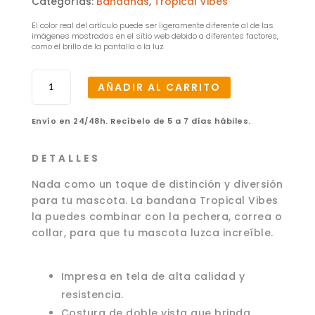
Categorías:
Bandanas
,
Tropical Vibes
El color real del artículo puede ser ligeramente diferente al de las
imágenes mostradas en el sitio web debido a diferentes factores,
como el brillo de la pantalla o la luz.
Bandana
AÑADIR AL CARRITO
Tropical
Vibes
Envío en 24/48h. Recíbelo de 5 a 7 días hábiles.
–
M
cantidad
D E T A L L E S
Nada como un toque de distinción y diversión
para tu mascota. La bandana Tropical Vibes
la puedes combinar con la pechera, correa o
collar, para que tu mascota luzca increíble.
Impresa en tela de alta calidad y
resistencia.
Costura de doble vista que brinda