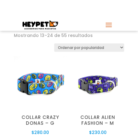
ENVÍO GRATIS
en compras mayores a $499 MXN.
Ordenado
Mostrando 13–24 de 55 resultados
por
popularidad
COLLAR CRAZY
COLLAR ALIEN
DONAS – G
FASHION – M
$
280.00
$
230.00