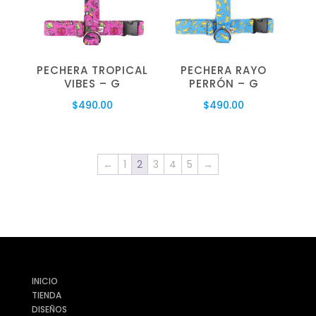
PECHERA TROPICAL
PECHERA RAYO
VIBES – G
PERRÓN – G
$
490.00
$
490.00
←
1
2
3
4
5
→
INICIO
TIENDA
DISEÑOS